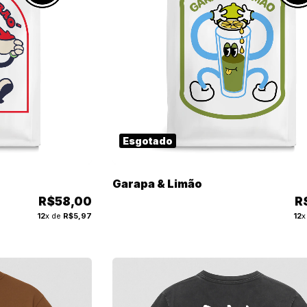
Esgotado
Garapa & Limão
R$58,00
R
12
x de
R$5,97
12
x