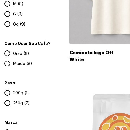
M (9)
G (9)
Gg (9)
Como Quer Seu Café?
Camiseta logo Off
Grão (8)
White
Moído (8)
Peso
200g (1)
250g (7)
Marca