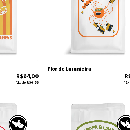
Flor de Laranjeira
R$64,00
R
12
x de
R$6,58
12
x