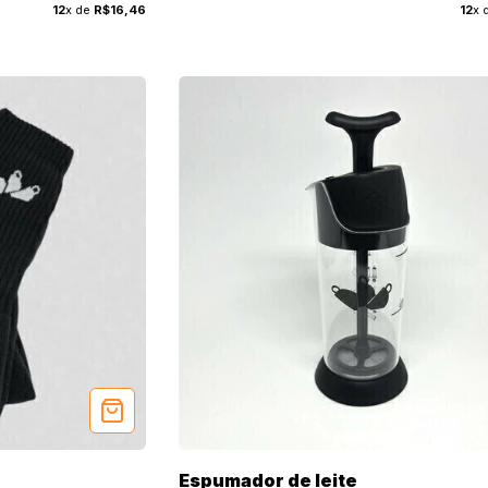
12
x de
R$16,46
12
x 
Espumador de leite