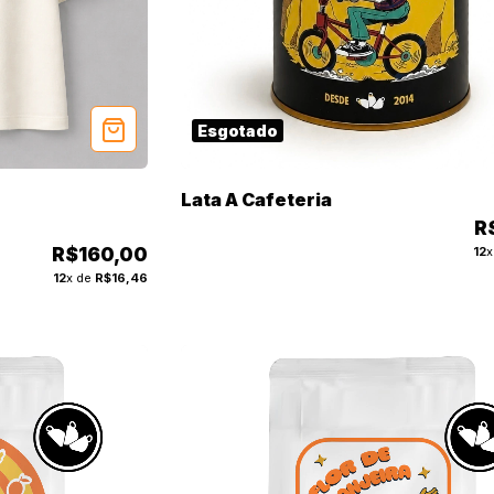
Esgotado
Lata A Cafeteria
R
R$160,00
12
x
12
x de
R$16,46